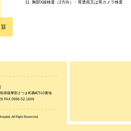
胸部X線検査（2方向）・胃透視又は胃カメラ検査
院
 鹿児島県薩摩郡さつま町轟町510番地
26 FAX 0996-52-1609
spital. All Right Reserved.