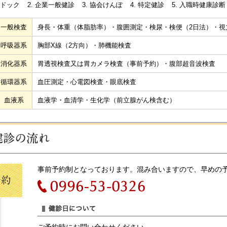
ドック
企業一般健診
協会けんぽ
特定健診
入職時健康診断
一般検査
身長・体重（体脂肪率）・腹囲測定・検尿・検便（2日法）・視
呼吸器系
胸部X線（2方向）・肺機能検査
消化器系
胃透視検査又は胃カメラ検査（事前予約）・腹部超音波検査
循環器系
血圧測定・心電図検査・眼底検査
血液系
血液学・血清学・生化学（前立腺がん検含む）
事前予約制となっております。混み合いますので、早めの