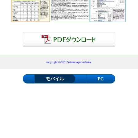
copyright©2026 Satsumagun-ishikai.
モバイル
PC