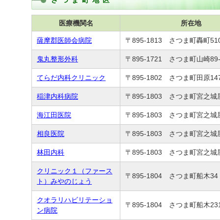
さつま町地区
医療機関名
所在地
薩摩郡医師会病院
〒895-1813 さつま町轟町51
鬼丸整形外科
〒895-1721 さつま町山崎89-
てらだ内科クリニック
〒895-1802 さつま町田原147
稲津内科病院
〒895-1803 さつま町宮之城
海江田医院
〒895-1803 さつま町宮之城
相良医院
〒895-1803 さつま町宮之城屋
林田内科
〒895-1803 さつま町宮之城
クリニック１（ファース
〒895-1804 さつま町船木34
ト）みやのじょう
クオラリハビリテーショ
〒895-1804 さつま町船木231
ン病院