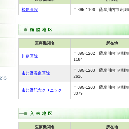
松尾医院
〒895-1106 薩摩川内市東郷町
樋脇地区
医療機関名
所在地
〒895-1202 薩摩川内市樋
川島医院
1184
〒895-1203 薩摩川内市樋
市比野温泉医院
2616
どる
〒895-1203 薩摩川内市樋
市比野記念クリニック
3079
入来地区
医療機関名
所在地