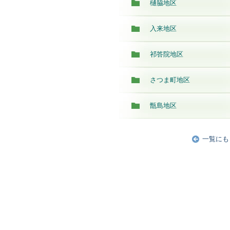
樋脇地区
入来地区
祁答院地区
さつま町地区
甑島地区
一覧にも