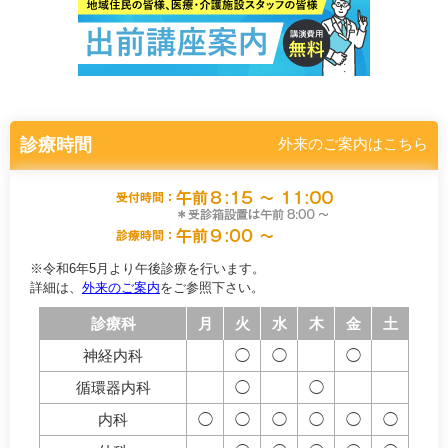
診療時間
外来のご案内はこちら
※令和6年5月より午後診療を行います。
詳細は、
外来のご案内
をご参照下さい。
診療科
月
火
水
木
金
土
神経内科
◯
◯
◯
循環器内科
◯
◯
内科
◯
◯
◯
◯
◯
◯