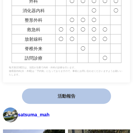
外科
◯
◯
◯
◯
◯
消化器内科
◯
◯
整形外科
◯
◯
◯
救急科
◯
◯
◯
◯
◯
放射線科
◯
◯
◯
◯
脊椎外来
◯
訪問診療
◯
毎月第2日曜日は、当院が当番で内科・外科の診療を行います。
循環器内科(水・木曜)は「予約制」になっておりますので、事前にお問い合わせくださいますようお願いい
たします。
活動報告
satsuma_mah